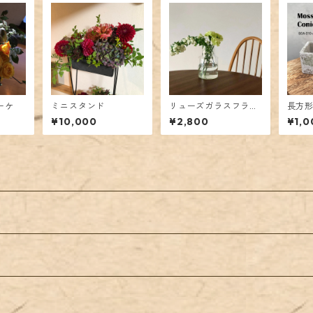
ーケ
ミニスタンド
リューズガラスフラワ
長方
ーベースロケート
ット
¥10,000
¥2,800
¥1,0