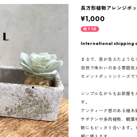
長方形植物アレンジポ
¥1,000
残り1点
International shipping 
まるで、苔が生えたような
自然で味わいのある雰囲気
セメントポットシリーズで
シンプルながらもお部屋を
す。
アンティーク感のある植木
サボテンや多肉植物、観葉
物にもピッタリ合います。
軽に使えます。