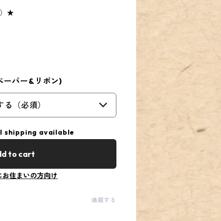
所）★
ペーパー&リボン)
する（必須）
l shipping available
d to cart
にお住まいの方向け
通報する