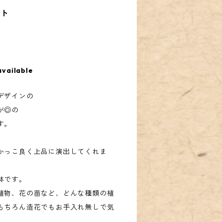
ット
available
デザインの
が◎の
す。
かっこ良く上品に演出してくれま
鉢です。
植物、花の苗など、どんな種類の植
もちろん造花でもお手入れ無しで気