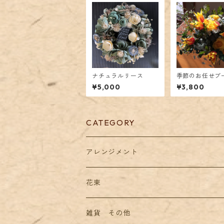
ナチュラルリース
季節のお任せブ
¥5,000
¥3,800
CATEGORY
アレンジメント
お祝い
花束
お供え
お祝い
雑貨 その他