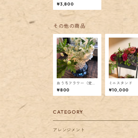
ラス フラワーベース
¥3,800
ネック
その他の商品
おうちフラワー（定期
ミニスタンド
便）
¥800
¥10,000
CATEGORY
アレンジメント