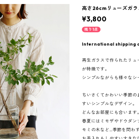
高さ26cmリューズガ
¥3,800
残り1点
International shipping 
再生ガラスで作られたリュ
が特徴です。
シンプルながらも様々なシ
ちいさくてかわいい季節の
すいシンプルなデザイン。
どんなお部屋にも合います
春夏にはミモザやドウダン
モミの木など…季節を問わ
お手入れもしやすい大きな