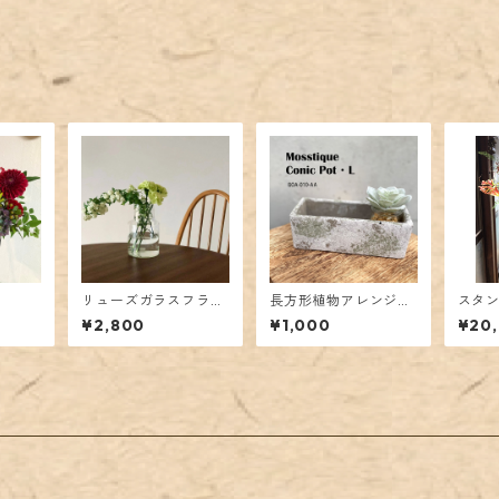
リューズガラスフラワ
長方形植物アレンジポ
スタ
ーベースロケート
ット
¥2,800
¥1,000
¥20