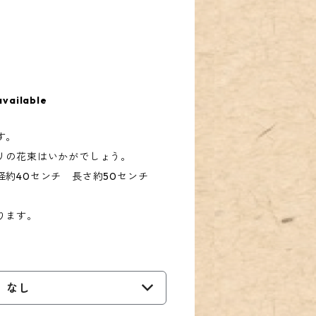
available
す。
リの花束はいかがでしょう。
約40センチ 長さ約50センチ
ります。
なし