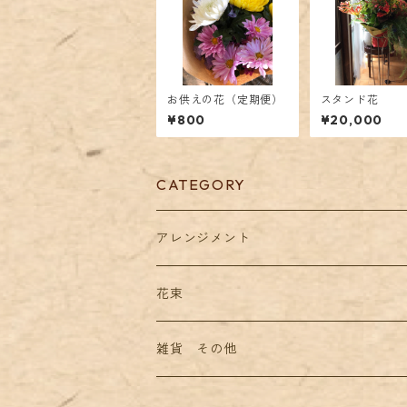
お供えの花（定期便）
スタンド花
¥800
¥20,000
CATEGORY
アレンジメント
お祝い
花束
お供え
お祝い
雑貨 その他
その他
お供え
スタンド