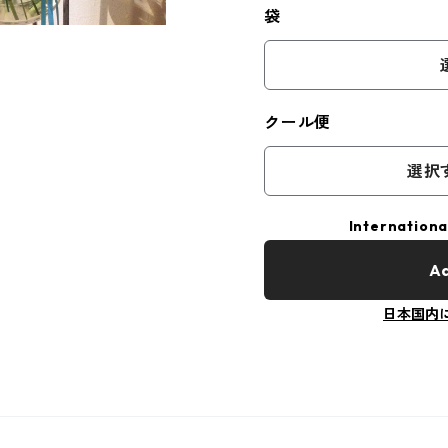
袋
クール便
選択
Internationa
Ad
日本国内