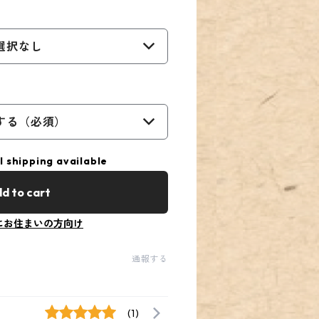
選択なし
する（必須）
l shipping available
d to cart
にお住まいの方向け
通報する
(1)